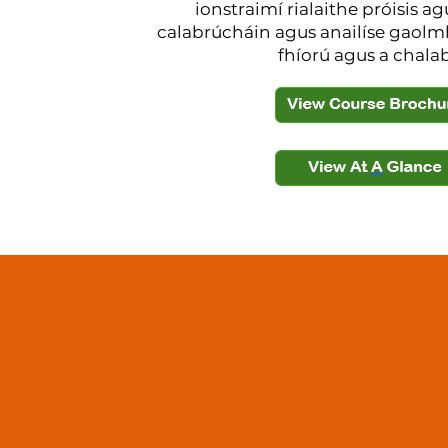
ionstraimí rialaithe próisis ag
calabrúcháin agus anailíse gaolmh
fhíorú agus a chala