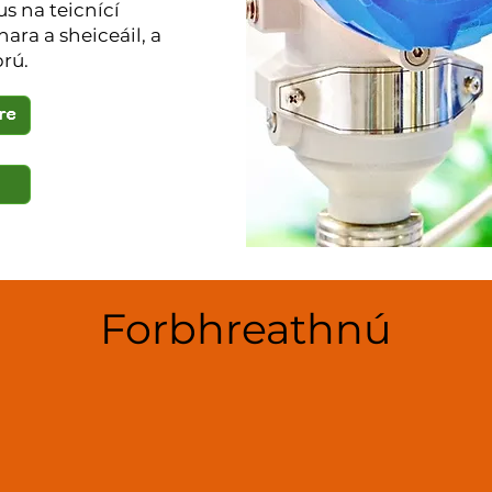
us na teicnící
ara a sheiceáil, a
brú.
Forbhreathnú