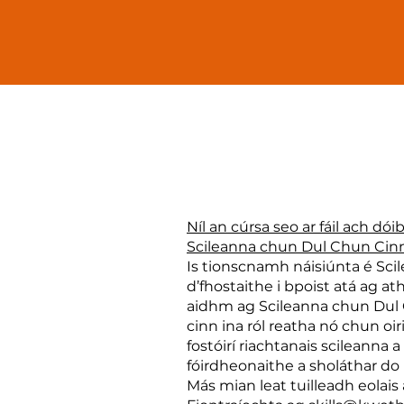
Níl an cúrsa seo ar fáil ach dó
Scileanna chun Dul Chun Cinn
Is tionscnamh náisiúnta é Sc
d’fhostaithe i bpoist atá ag at
aidhm ag Scileanna chun Dul 
cinn ina ról reatha nó chun o
fostóirí riachtanais scileanna 
fóirdheonaithe a sholáthar do b
Más mian leat tuilleadh eolai