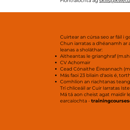
Fiontraíochta ag
skills@kwetb
Cuirtear an cúrsa seo ar fáil i 
Chun iarratas a dhéanamh ar an
leanas a sholáthar:
Aitheantas le grianghraf (m.s
CV Achomair
Cead Cónaithe Éireannach (m
Más faoi 23 bliain d'aois é, to
Comhlíon an riachtanas teang
Trí chliceáil ar Cuir Iarratas 
Má tá aon cheist agat maidir l
earcaíochta -
trainingcourse