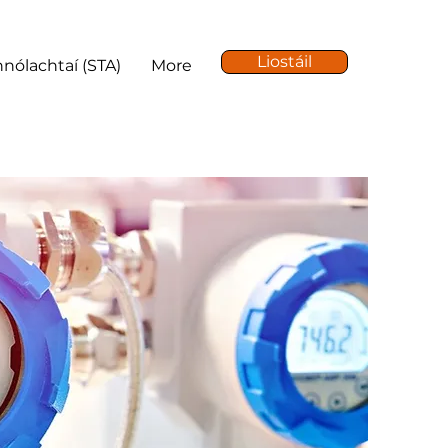
Liostáil
hnólachtaí (STA)
More