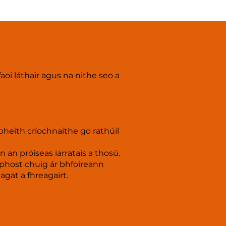
aoi láthair agus na nithe seo a
a bheith críochnaithe go rathúil
n an próiseas iarratais a thosú.
mhphost chuig ár bhfoireann
gat a fhreagairt.