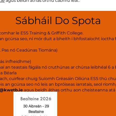
.ie
agus beidh áthas orthu cabhrú leat.
Sábháil Do Spota
gcomhar le ESS Training & Griffith College.
 gcúrsa seo, ní mór duit a bheith i bhfostaíocht íoctha f
h. Pas nó Ceadúnas Tiomána)
ás infheidhme)
rthaí an teastais fágála nó cruthúnas ar chúrsa leibhéal 6 
a Béarla
Isteach, cuirfear chuig Suíomh Gréasáin Oiliúna ESS thú chu
eis an gcúrsa seo nó leis an bpróiseas iarratais, seol río
s@kwetb.ie
agus beidh áthas orthu aon cheisteanna atá a
Bealtaine 2026
30 Aibreán - 29
Bealtaine