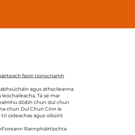
o páirteach faoin tionscnamh
feabhsúcháin agus athscileanna
a leochaileacha. Tá sé mar
hrealmhú dóibh chun dul chun
nna chun Dul Chun Cinn le
 trí oideachas agus oiliúint
 bhFoireann Rannpháirtíochta