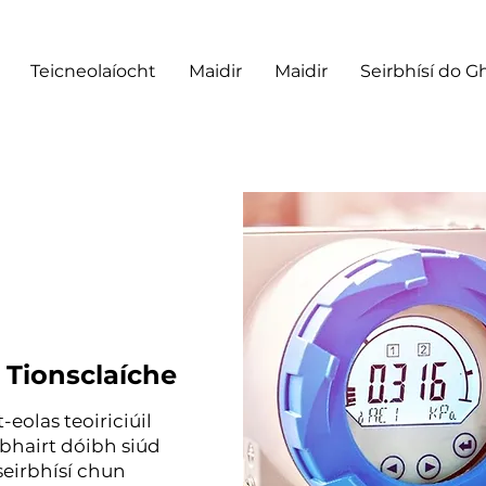
Teicneolaíocht
Maidir
Maidir
Seirbhísí do G
 Tionsclaíche
eolas teoiriciúil
abhairt dóibh siúd
 seirbhísí chun