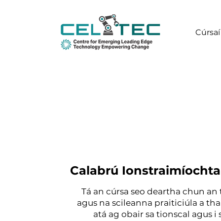
Cúrsaí
Calabrú Ionstraimíochta
Tá an cúrsa seo deartha chun an t-
agus na scileanna praiticiúla a th
atá ag obair sa tionscal agus i