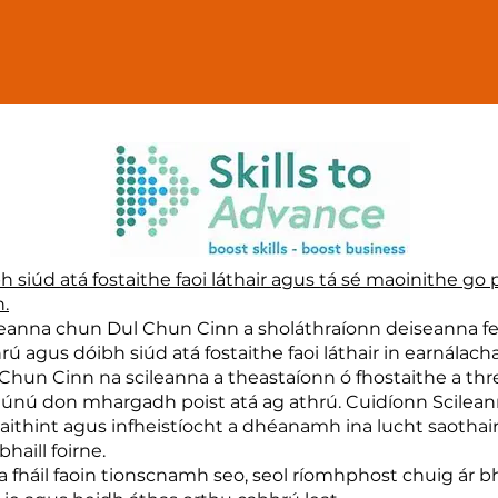
ibh siúd atá fostaithe faoi láthair agus tá sé maoinithe g
.
ileanna chun Dul Chun Cinn a sholáthraíonn deiseanna 
hrú agus dóibh siúd atá fostaithe faoi láthair in earnálach
Chun Cinn na scileanna a theastaíonn ó fhostaithe a t
iriúnú don mhargadh poist atá ag athrú. Cuidíonn Scilea
a aithint agus infheistíocht a dhéanamh ina lucht saothair
haill foirne.
s a fháil faoin tionscnamh seo, seol ríomhphost chuig ár