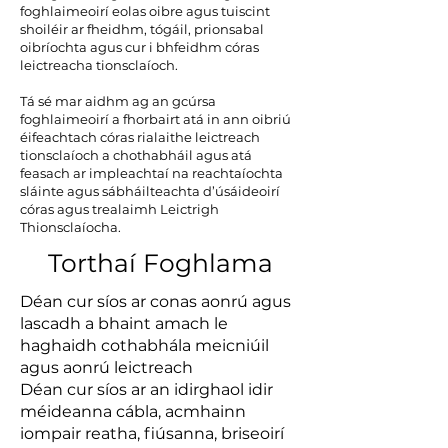
foghlaimeoirí eolas oibre agus tuiscint
shoiléir ar fheidhm, tógáil, prionsabal
oibríochta agus cur i bhfeidhm córas
leictreacha tionsclaíoch.
Tá sé mar aidhm ag an gcúrsa
foghlaimeoirí a fhorbairt atá in ann oibriú
éifeachtach córas rialaithe leictreach
tionsclaíoch a chothabháil agus atá
feasach ar impleachtaí na reachtaíochta
sláinte agus sábháilteachta d’úsáideoirí
córas agus trealaimh Leictrigh
Thionsclaíocha.
Torthaí Foghlama
Déan cur síos ar conas aonrú agus
lascadh a bhaint amach le
haghaidh cothabhála meicniúil
agus aonrú leictreach
Déan cur síos ar an idirghaol idir
méideanna cábla, acmhainn
iompair reatha, fiúsanna, briseoirí