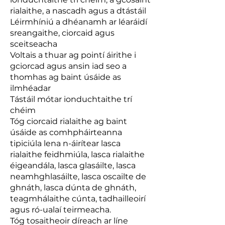
rialaithe, a nascadh agus a dtástáil
Léirmhíniú a dhéanamh ar léaráidí
sreangaithe, ciorcaid agus
sceitseacha
Voltais a thuar ag pointí áirithe i
gciorcad agus ansin iad seo a
thomhas ag baint úsáide as
ilmhéadar
Tástáil mótar ionduchtaithe trí
chéim
Tóg ciorcaid rialaithe ag baint
úsáide as comhpháirteanna
tipiciúla lena n-áirítear lasca
rialaithe feidhmiúla, lasca rialaithe
éigeandála, lasca glasáilte, lasca
neamhghlasáilte, lasca oscailte de
ghnáth, lasca dúnta de ghnáth,
teagmhálaithe cúnta, tadhailleoirí
agus ró-ualaí teirmeacha.
Tóg tosaitheoir díreach ar líne