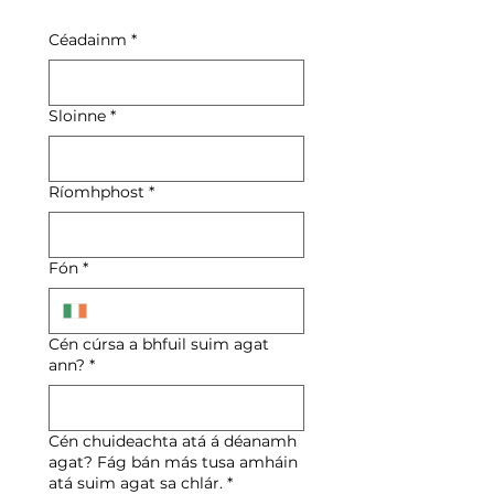
Céadainm
*
Sloinne
*
Ríomhphost
*
Fón
*
Cén cúrsa a bhfuil suim agat
ann?
*
Cén chuideachta atá á déanamh
agat? Fág bán más tusa amháin
atá suim agat sa chlár.
*