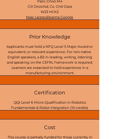
Páirc Ghnó M4
Cill Droichid, Co. Chill Dara
W23 HCK2
Nasc Léarscáileanna Google
Prior Knowledge
Applicants must hold a NFQ Level 5 Major Award or
equivalent, or relevant experience. For non-native
English speakers, a B2 in reading, writing, listening
and speaking on the CEFRL framework is required.
Learners are expected to hold experience in a
manufacturing environment.
Certification
QQI Level 6 Micro-Qualification in Robotics
Fundamentals & Robot Integration (10 credits)
Cost
This course is partially funded for those currently in