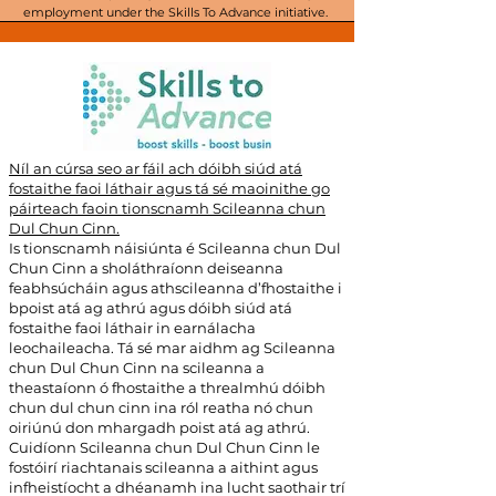
employment under the Skills To Advance initiative.
Níl an cúrsa seo ar fáil ach dóibh siúd atá
fostaithe faoi láthair agus tá sé maoinithe go
páirteach faoin tionscnamh Scileanna chun
Dul Chun Cinn.
Is tionscnamh náisiúnta é Scileanna chun Dul
Chun Cinn a sholáthraíonn deiseanna
feabhsúcháin agus athscileanna d’fhostaithe i
bpoist atá ag athrú agus dóibh siúd atá
fostaithe faoi láthair in earnálacha
leochaileacha. Tá sé mar aidhm ag Scileanna
chun Dul Chun Cinn na scileanna a
theastaíonn ó fhostaithe a threalmhú dóibh
chun dul chun cinn ina ról reatha nó chun
oiriúnú don mhargadh poist atá ag athrú.
Cuidíonn Scileanna chun Dul Chun Cinn le
fostóirí riachtanais scileanna a aithint agus
infheistíocht a dhéanamh ina lucht saothair trí