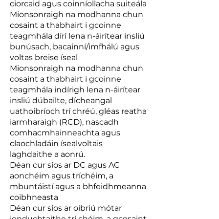
ciorcaid agus coinníollacha suiteála
Mionsonraigh na modhanna chun
cosaint a thabhairt i gcoinne
teagmhála dírí lena n-áirítear insliú
bunúsach, bacainní/imfhálú agus
voltas breise íseal
Mionsonraigh na modhanna chun
cosaint a thabhairt i gcoinne
teagmhála indírigh lena n-áirítear
insliú dúbailte, dícheangal
uathoibríoch trí chréú, gléas reatha
iarmharaigh (RCD), nascadh
comhacmhainneachta agus
claochladáin ísealvoltais
laghdaithe a aonrú.
Déan cur síos ar DC agus AC
aonchéim agus tríchéim, a
mbuntáistí agus a bhfeidhmeanna
coibhneasta
Déan cur síos ar oibriú mótar
ionduchtaithe trí chéim, a gcosaint