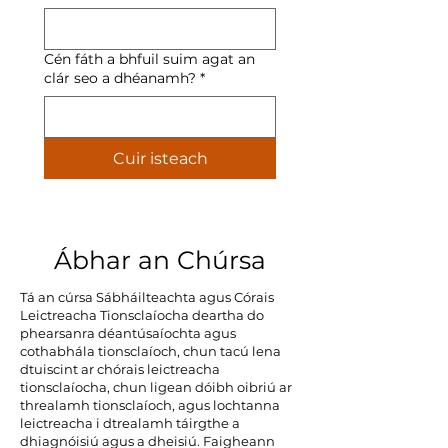
Cén fáth a bhfuil suim agat an
clár seo a dhéanamh?
*
Cuir isteach
Ábhar an Chúrsa
Tá an cúrsa Sábháilteachta agus Córais
Leictreacha Tionsclaíocha deartha do
phearsanra déantúsaíochta agus
cothabhála tionsclaíoch, chun tacú lena
dtuiscint ar chórais leictreacha
tionsclaíocha, chun ligean dóibh oibriú ar
threalamh tionsclaíoch, agus lochtanna
leictreacha i dtrealamh táirgthe a
dhiagnóisiú agus a dheisiú. Faigheann