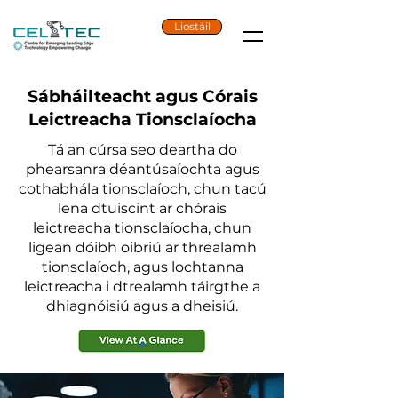
Liostáil
Sábháilteacht agus Córais
Leictreacha Tionsclaíocha
Tá an cúrsa seo deartha do
phearsanra déantúsaíochta agus
cothabhála tionsclaíoch, chun tacú
lena dtuiscint ar chórais
leictreacha tionsclaíocha, chun
ligean dóibh oibriú ar threalamh
tionsclaíoch, agus lochtanna
leictreacha i dtrealamh táirgthe a
dhiagnóisiú agus a dheisiú.