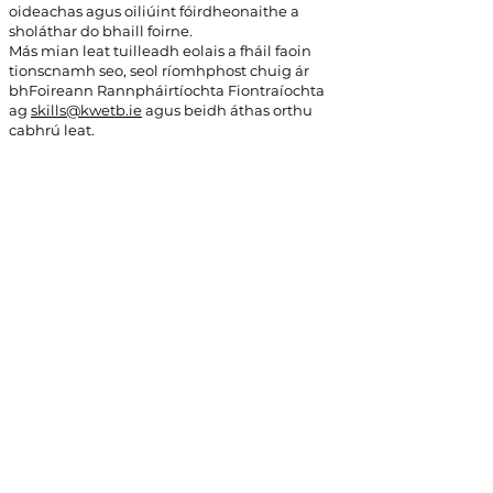
oideachas agus oiliúint fóirdheonaithe a
sholáthar do bhaill foirne.
Más mian leat tuilleadh eolais a fháil faoin
tionscnamh seo, seol ríomhphost chuig ár
bhFoireann Rannpháirtíochta Fiontraíochta
ag
skills@kwetb.ie
agus beidh áthas orthu
cabhrú leat.